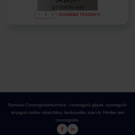
34 290 Ft
27 000
Ft
+ ÁFA
Habfólia
KOSÁRBA TESZEM
1mm/1000mm/500m
mennyiség
Reményi Csomagolástechnika - csomagoló gépek, csomagoló
anyagok széles választéka, tanácsadás, szervíz. Minden ami
csomagolás.