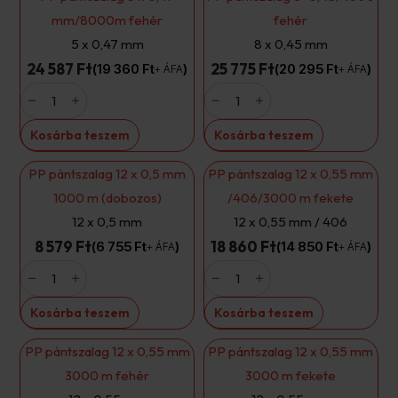
mm/8000m fehér
fehér
5 x 0,47 mm
8 x 0,45 mm
24 587 Ft
25 775 Ft
19 360
Ft
20 295
Ft
+ ÁFA
+ ÁFA
PP
PP
pántszalag
pántszalag
5
8x0,45/4500
x
fehér
Kosárba teszem
Kosárba teszem
0,47
mennyiség
mm/8000m
fehér
PP pántszalag 12 x 0,5 mm
PP pántszalag 12 x 0,55 mm
mennyiség
1000 m (dobozos)
/406/3000 m fekete
12 x 0,5 mm
12 x 0,55 mm / 406
8 579 Ft
18 860 Ft
6 755
Ft
14 850
Ft
+ ÁFA
+ ÁFA
PP
PP
pántszalag
pántszalag
12
12
x
x
Kosárba teszem
Kosárba teszem
0,5
0,55
mm
mm
1000
/406/3000
PP pántszalag 12 x 0,55 mm
PP pántszalag 12 x 0,55 mm
m
m
(dobozos)
fekete
3000 m fehér
3000 m fekete
mennyiség
mennyiség