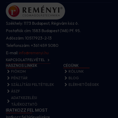
Székhely: 1173 Budapest, Régivám köz 6.
Postafiók cím: 1583 Budapest (148) Pf. 95.
Adószám: 10517923-2-13
Telefonszám: +361 459 5080
E-mail:
info@remenyi.hu
KAPCSOLATFELVÉTEL
HASZNOS LINKEK
CÉGÜNK
FIÓKOM
RÓLUNK
PÉNZTÁR
BLOG
SZÁLLÍTÁSI FELTÉTELEK
ELÉRHETŐSÉGEK
ÁSZF
ADATKEZELÉSI
TÁJÉKOZTATÓ
IRATKOZZ FEL MOST
Iratkozz fel hírlevelünkre.