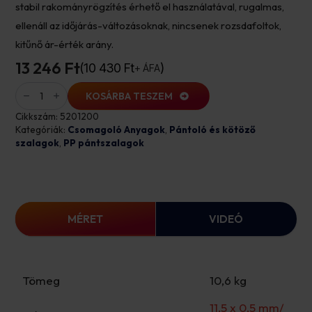
stabil rakományrögzítés érhető el használatával, rugalmas,
ellenáll az időjárás-változásoknak, nincsenek rozsdafoltok,
kitűnő ár-érték arány.
13 246 Ft
10 430
Ft
+ ÁFA
PP
pántszalag
KOSÁRBA TESZEM
11,5
x
Cikkszám:
5201200
0,5
Kategóriák:
Csomagoló Anyagok
,
Pántoló és kötöző
mm/
szalagok
,
PP pántszalagok
250-
160
fekete
mennyiség
MÉRET
VIDEÓ
Tömeg
10,6 kg
11,5 x 0,5 mm/