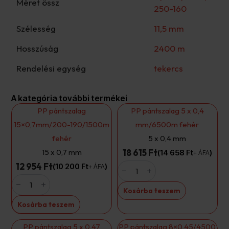
Méret össz
250-160
Szélesség
11,5 mm
Hosszúság
2400 m
Rendelési egység
tekercs
A kategória további termékei
PP pántszalag
PP pántszalag 5 x 0,4
15×0,7mm/200-190/1500m
mm/6500m fehér
fehér
5 x 0,4 mm
15 x 0,7 mm
18 615 Ft
14 658
Ft
+ ÁFA
PP
12 954 Ft
10 200
Ft
+ ÁFA
pántszalag
PP
5
pántszalag
x
Kosárba teszem
15×0,7mm/200-
0,4
190/1500m
mm/6500m
Kosárba teszem
fehér
fehér
mennyiség
mennyiség
PP pántszalag 5 x 0,47
PP pántszalag 8×0,45/4500