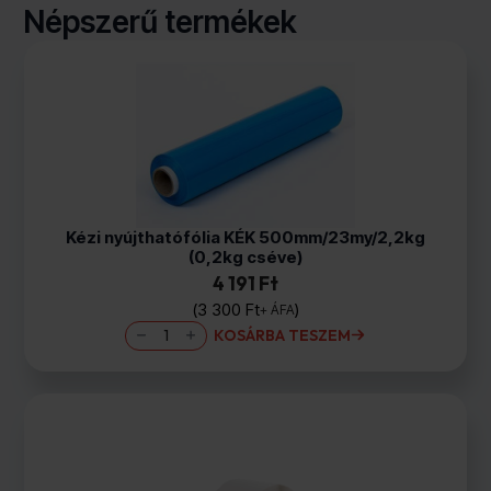
Népszerű termékek
Kézi nyújthatófólia KÉK 500mm/23my/2,2kg
(0,2kg cséve)
4 191 Ft
3 300
Ft
+ ÁFA
Kézi
KOSÁRBA TESZEM
nyújthatófólia
KÉK
500mm/23my/2,2kg
(0,2kg
cséve)
mennyiség