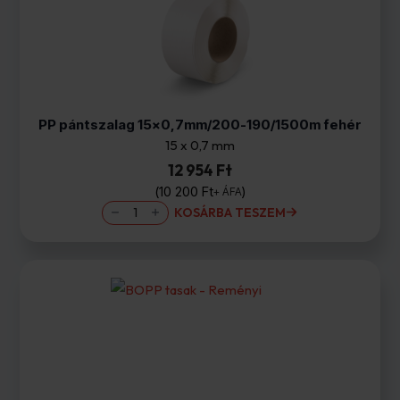
PP pántszalag 15×0,7mm/200-190/1500m fehér
15 x 0,7 mm
12 954 Ft
10 200
Ft
+ ÁFA
PP
KOSÁRBA TESZEM
pántszalag
15×0,7mm/200-
190/1500m
fehér
mennyiség