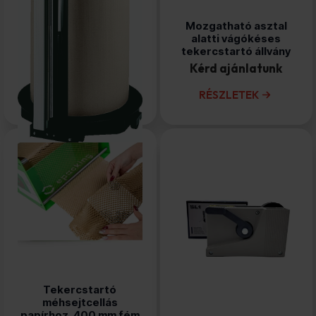
Függőleges vágókéses
Mozgatható asztal
tekercstartó
alatti vágókéses
tekercstartó állvány
Kérd ajánlatunk
Kérd ajánlatunk
RÉSZLETEK
RÉSZLETEK
Tekercstartó
Asztali adagoló SL1
méhsejtcellás
tapadószalagfelhordó
papírhoz, 400 mm fém