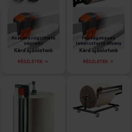
Asztalra rögzíthető
Fali vágókéses
vágókés
tekercstartó állvány
Kérd ajánlatunk
Kérd ajánlatunk
RÉSZLETEK
RÉSZLETEK