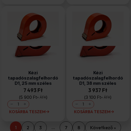
mm
mm
széles
széles
mennyiség
mennyiség
Kézi
Kézi
tapadószalagfelhordó
tapadószalagfelhordó
D1, 25 mm széles
D1, 38 mm széles
7 493 Ft
3 937 Ft
5 900
Ft
3 100
Ft
+ ÁFA
+ ÁFA
Kézi
Kézi
tapadószalagfelhordó
tapadószalagfelhordó
D1,
D1,
KOSÁRBA TESZEM
KOSÁRBA TESZEM
25
38
mm
mm
széles
széles
mennyiség
mennyiség
…
1
2
3
7
8
Következő »