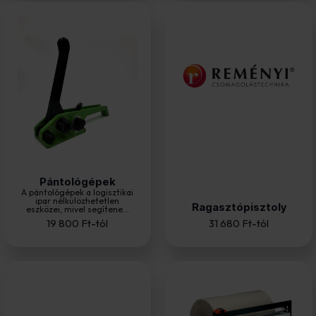
Pántológépek
A pántológépek a logisztikai
ipar nélkülözhetetlen
Ragasztópisztoly
eszközei, mivel segítene...
19 800
Ft
-tól
31 680
Ft
-tól