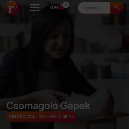
Keresés
0
0
Ft
Csomagoló Gépek
KEZDŐOLDAL
-
CSOMAGOLÓ GÉPEK