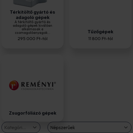
Térkitöltő gyártó és
adagoló gépek
A térkitöltő gyártó és
adagoló gépek kiválóan
alkalmasak a
Tűzőgépek
csomagolóanyagok...
295 000
Ft
-tól
11 800
Ft
-tól
Zsugorfóliázó gépek
termekkategoria drop
Sort
Select content
Sort content
Select content
Sort content
Népszerűek