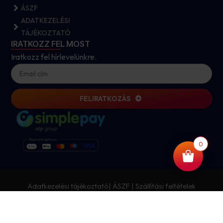
ÁSZF
ADATKEZELÉSI
TÁJÉKOZTATÓ
IRATKOZZ FEL MOST
Iratkozz fel hírlevelünkre.
FELIRATKOZÁS
0
Adatkezelési tájékoztató
|
ÁSZF
|
Szállítási feltételek
Copyright © 2026 Reményi Csomagolástechnika. Minden
jog fenntartva