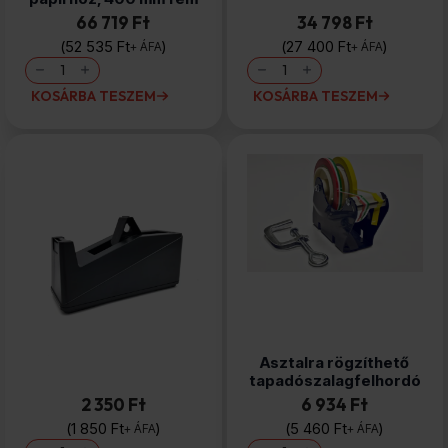
66 719 Ft
34 798 Ft
52 535
Ft
27 400
Ft
+ ÁFA
+ ÁFA
Tekercstartó
Asztali
méhsejtcellás
adagoló
papírhoz,
SL1
KOSÁRBA TESZEM
KOSÁRBA TESZEM
400
tapadószalagfelhordó
mm
mennyiség
fém
mennyiség
Asztali adagoló
Asztalra rögzíthető
tapadószalagfelhordó
tapadószalagfelhordó
2 350 Ft
6 934 Ft
1 850
Ft
5 460
Ft
+ ÁFA
+ ÁFA
Asztali
Asztalra