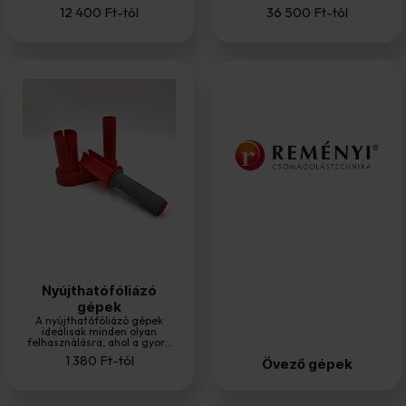
12 400
Ft
-tól
36 500
Ft
-tól
Nyújthatófóliázó
gépek
A nyújthatófóliázó gépek
ideálisak minden olyan
felhasználásra, ahol a gyor...
1 380
Ft
-tól
Övező gépek