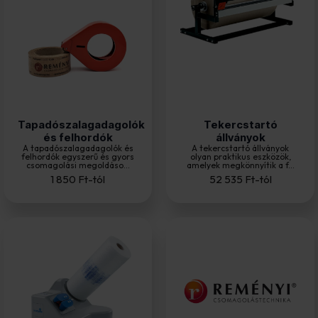
Tapadószalagadagolók
Tekercstartó
és felhordók
állványok
A tapadószalagadagolók és
A tekercstartó állványok
felhordók egyszerű és gyors
olyan praktikus eszközök,
csomagolási megoldáso...
amelyek megkönnyítik a f...
1 850
Ft
-tól
52 535
Ft
-tól