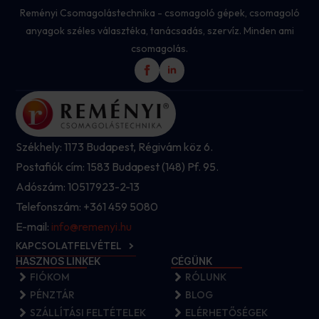
Reményi Csomagolástechnika - csomagoló gépek, csomagoló
anyagok széles választéka, tanácsadás, szervíz. Minden ami
csomagolás.
Székhely: 1173 Budapest, Régivám köz 6.
Postafiók cím: 1583 Budapest (148) Pf. 95.
Adószám: 10517923-2-13
Telefonszám: +361 459 5080
E-mail:
info@remenyi.hu
KAPCSOLATFELVÉTEL
HASZNOS LINKEK
CÉGÜNK
FIÓKOM
RÓLUNK
PÉNZTÁR
BLOG
SZÁLLÍTÁSI FELTÉTELEK
ELÉRHETŐSÉGEK