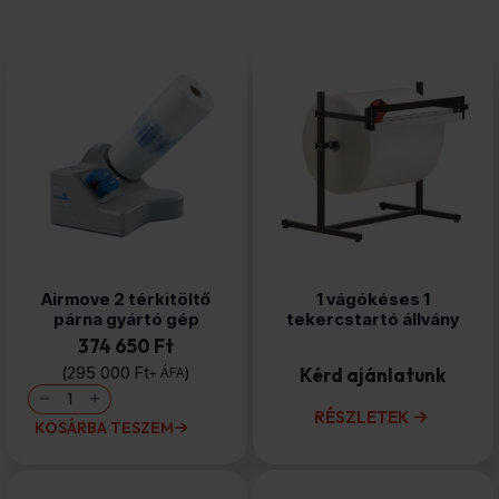
Airmove 2 térkitöltő
1 vágókéses 1
párna gyártó gép
tekercstartó állvány
374 650 Ft
295 000
Ft
Kérd ajánlatunk
+ ÁFA
Airmove
2
RÉSZLETEK
térkitöltő
KOSÁRBA TESZEM
párna
gyártó
gép
mennyiség