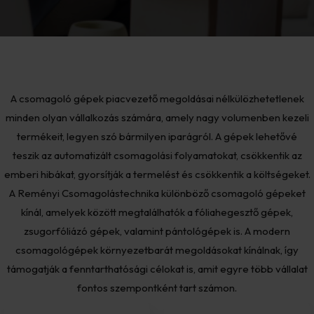
A csomagoló gépek piacvezető megoldásai nélkülözhetetlenek
minden olyan vállalkozás számára, amely nagy volumenben kezeli
termékeit, legyen szó bármilyen iparágról. A gépek lehetővé
teszik az automatizált csomagolási folyamatokat, csökkentik az
emberi hibákat, gyorsítják a termelést és csökkentik a költségeket.
A Reményi Csomagolástechnika különböző csomagoló gépeket
kínál, amelyek között megtalálhatók a fóliahegesztő gépek,
zsugorfóliázó gépek, valamint pántológépek is. A modern
csomagológépek környezetbarát megoldásokat kínálnak, így
támogatják a fenntarthatósági célokat is, amit egyre több vállalat
fontos szempontként tart számon.