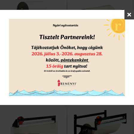
2 tekercses
Asztali tekercstartó
2vágókéses
állvány
tekercstartó állvány
Kérd ajánlatunk
Kérd ajánlatunk
RÉSZLETEK
RÉSZLETEK