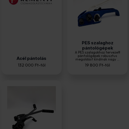
PES szalaghoz
pántológépek
A PES szalagokhoz tervezett
pántológépek robusztus
Acél pántolás
megoldást kínálnak nagy ...
132 000
Ft
-tól
19 800
Ft
-tól