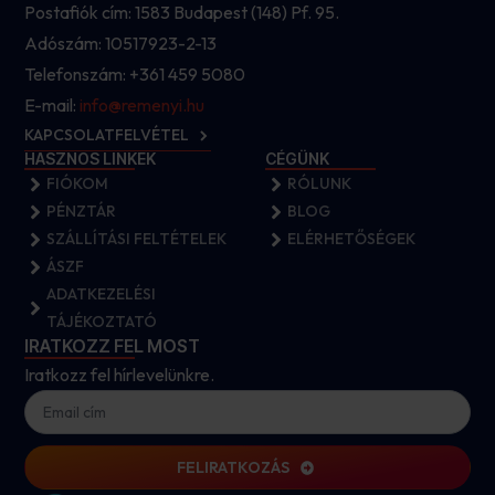
Postafiók cím: 1583 Budapest (148) Pf. 95.
Adószám: 10517923-2-13
Telefonszám: +361 459 5080
E-mail:
info@remenyi.hu
KAPCSOLATFELVÉTEL
HASZNOS LINKEK
CÉGÜNK
FIÓKOM
RÓLUNK
PÉNZTÁR
BLOG
SZÁLLÍTÁSI FELTÉTELEK
ELÉRHETŐSÉGEK
ÁSZF
ADATKEZELÉSI
TÁJÉKOZTATÓ
IRATKOZZ FEL MOST
Iratkozz fel hírlevelünkre.
FELIRATKOZÁS