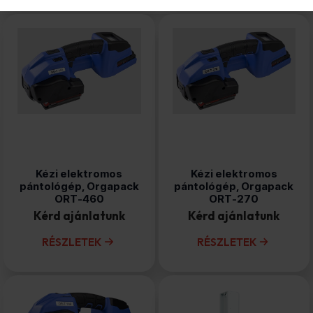
Kézi elektromos
Kézi elektromos
pántológép, Orgapack
pántológép, Orgapack
ORT-460
ORT-270
Kérd ajánlatunk
Kérd ajánlatunk
RÉSZLETEK
RÉSZLETEK