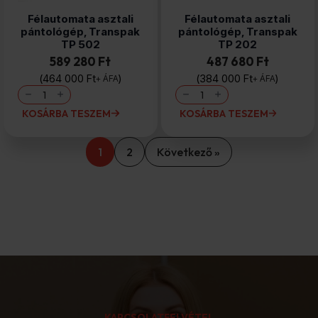
Félautomata asztali
Félautomata asztali
pántológép, Transpak
pántológép, Transpak
TP 502
TP 202
589 280 Ft
487 680 Ft
464 000
Ft
384 000
Ft
+ ÁFA
+ ÁFA
Félautomata
Félautomata
asztali
asztali
pántológép,
pántológép,
KOSÁRBA TESZEM
KOSÁRBA TESZEM
Transpak
Transpak
TP
TP
502
202
mennyiség
mennyiség
1
2
Következő »
KAPCSOLATFELVÉTEL