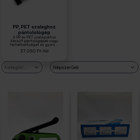
PP, PET szalaghoz
pántolológép
A PP és PET szalagokhoz
készült pántológépek nagy
terhelhetőséget és gyors ...
37 050
Ft
-tól
termekkategoria drop
Sort
Select content
Sort content
Select content
Sort content
Népszerűek