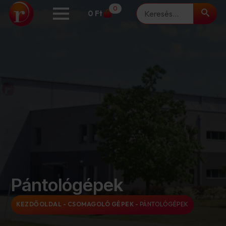
Keresés
0
0
Ft
Pántológépek
KEZDŐOLDAL
-
CSOMAGOLÓ GÉPEK
-
PÁNTOLÓGÉPEK