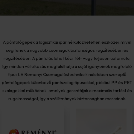
A pántológépek a logisztikai ipar nélkülözhetetlen eszközei, mivel
segítenek a nagyobb csomagok biztonságos rögzítésében és
rögzítésében. A pántolás lehet kézi, fél- vagy teljesen automata,
így minden vállalkozás megtalálhatja a saját igényeinek megfelelő
típust. A Reményi Csomagolástechnika kínálatában szereplő
pántológépek különböző pántszalag típusokkal, például PP és PET
szalagokkal működnek, amelyek garantálják a maximális tartást és
rugalmasságot, így a szállítmányok biztonságban maradnak.