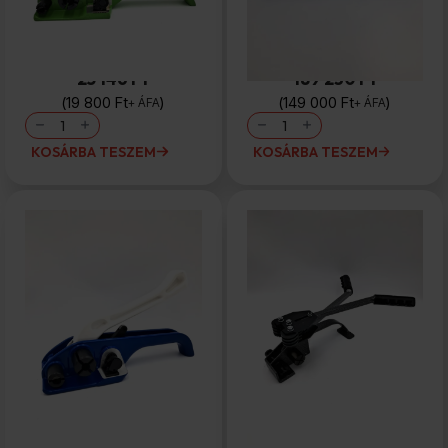
Feszítő, CET19
Feszítő, CET40
25 146 Ft
189 230 Ft
19 800
Ft
149 000
Ft
+ ÁFA
+ ÁFA
Feszítő,
Feszítő,
CET19
CET40
mennyiség
mennyiség
KOSÁRBA TESZEM
KOSÁRBA TESZEM
Feszítő, CET 25
Kézi mechanikus
pántológép magyar 12