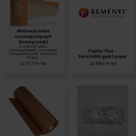
Méhsejtcellás
csomagolópapír
(honeycomb)
A méhsejtcellás
csomagolópapír, más néven
Papier Plus -
honeycomb papír, különösen
térkitöltő gyűrt papír
strapa...
12 577
Ft
-tól
26 880
Ft
-tól