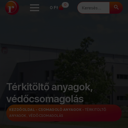
Keresés
0
0
Ft
Térkitöltő anyagok,
védőcsomagolás
KEZDŐOLDAL
-
CSOMAGOLÓ ANYAGOK
-
TÉRKITÖLTŐ
ANYAGOK, VÉDŐCSOMAGOLÁS