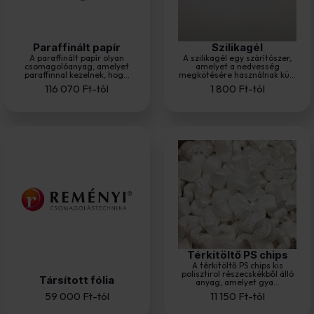
Paraffinált papír
Szilikagél
A paraffinált papír olyan
A szilikagél egy szárítószer,
csomagolóanyag, amelyet
amelyet a nedvesség
paraffinnal kezelnek, hog...
megkötésére használnak kü...
116 070
Ft
-tól
1 800
Ft
-tól
Térkitöltő PS chips
A térkitöltő PS chips kis
polisztirol részecskékből álló
Társított fólia
anyag, amelyet gya...
59 000
Ft
-tól
11 150
Ft
-tól