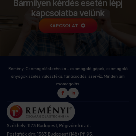
Bármilyen kérdés esetén lépj
kapcsolatba velünk
KAPCSOLAT
Reményi Csomagolástechnika - csomagoló gépek, csomagoló
anyagok széles választéka, tanácsadás, szervíz. Minden ami
csomagolás.
Székhely: 1173 Budapest, Régivám köz 6.
Postafiók cím: 1583 Budapest (148) Pf. 95.