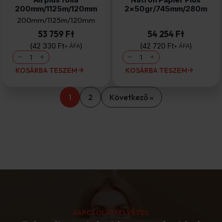
200mm/1125m/120mm
2×50gr/745mm/280m
200mm/1125m/120mm
53 759 Ft
54 254 Ft
42 330
Ft
42 720
Ft
+ ÁFA
+ ÁFA
Airplus
Nátron
fólia
Papier
200mm/1125m/120mm
Plus
KOSÁRBA TESZEM
KOSÁRBA TESZEM
mennyiség
2×50gr/745mm/280m
mennyiség
1
2
Következő »
KAPCSOLATFELVÉTEL