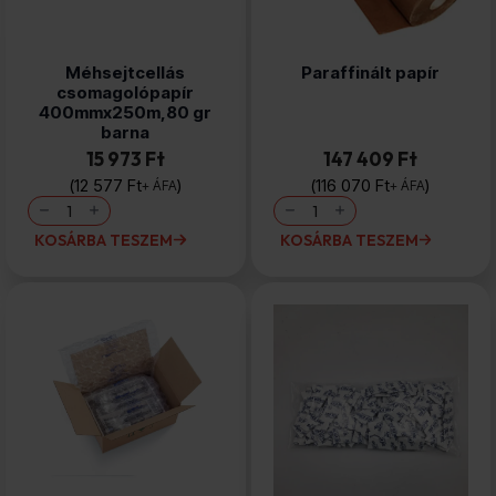
Méhsejtcellás
Paraffinált papír
csomagolópapír
400mmx250m,80 gr
barna
15 973 Ft
147 409 Ft
12 577
Ft
116 070
Ft
+ ÁFA
+ ÁFA
Méhsejtcellás
Paraffinált
csomagolópapír
papír
400mmx250m,80
mennyiség
KOSÁRBA TESZEM
KOSÁRBA TESZEM
gr
barna
mennyiség