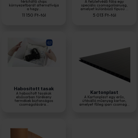
térkitöltő chips
A felületvédő fólia egy
környezetbarát alternatívája
speciális csomagolóanyag,
a hagy...
amelyet különböző típusú ...
11 150
Ft
-tól
5 013
Ft
-tól
Habosított tasak
Kartonplast
A habosított tasakok
elsősorban törékeny
A Kartonplast egy erős,
termékek biztonságos
ütésálló műanyag karton,
csomagolására...
amelyet főleg ipari csomag...