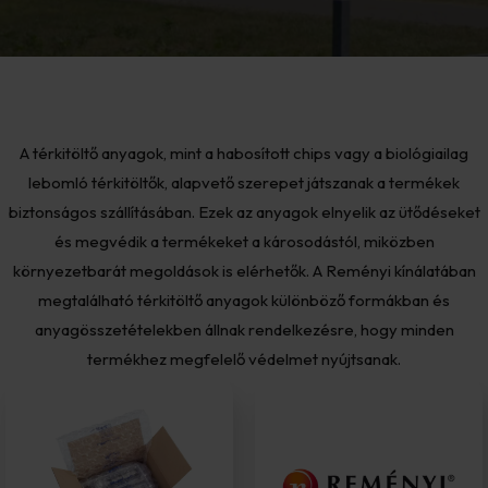
A térkitöltő anyagok, mint a habosított chips vagy a biológiailag
lebomló térkitöltők, alapvető szerepet játszanak a termékek
biztonságos szállításában. Ezek az anyagok elnyelik az ütődéseket
és megvédik a termékeket a károsodástól, miközben
környezetbarát megoldások is elérhetők. A Reményi kínálatában
megtalálható térkitöltő anyagok különböző formákban és
anyagösszetételekben állnak rendelkezésre, hogy minden
termékhez megfelelő védelmet nyújtsanak.