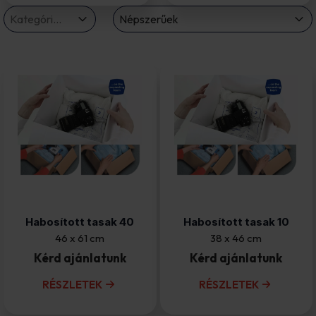
termekkategoria drop
Sort
Select content
Sort content
Select content
Sort content
Népszerűek
Habosított tasak 40
Habosított tasak 10
46 x 61 cm
38 x 46 cm
Kérd ajánlatunk
Kérd ajánlatunk
RÉSZLETEK
RÉSZLETEK