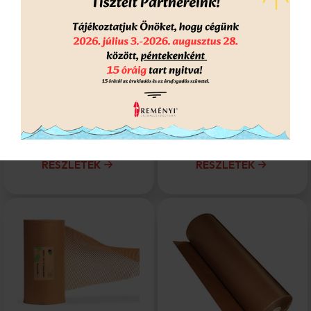
Habosított tasak 60
Habosított tasak 80
46 x 61 cm
54 x 68 cm
Kérd ajánlatunk
Kérd ajánlatunk
RÉSZLETEK
RÉSZLETEK