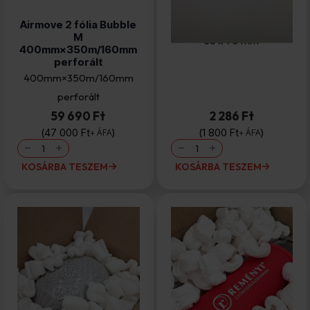
Airmove 2 fólia Bubble
Szilikagél
M
35 x 70 mm
400mm×350m/160mm
perforált
400mm×350m/160mm
perforált
59 690 Ft
2 286 Ft
47 000
Ft
1 800
Ft
+ ÁFA
+ ÁFA
Airmove
Szilikagél
2
mennyiség
fólia
KOSÁRBA TESZEM
KOSÁRBA TESZEM
Bubble
M
400mm×350m/160mm
perforált
mennyiség