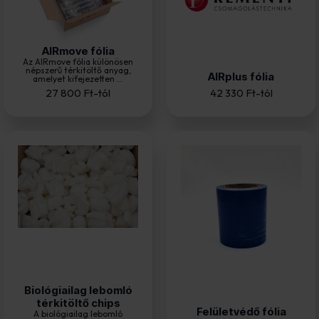
AIRmove fólia
Az AIRmove fólia különösen
népszerű térkitöltő anyag,
AIRplus fólia
amelyet kifejezetten ...
27 800
Ft
-tól
42 330
Ft
-tól
Biológiailag lebomló
térkitöltő chips
Felületvédő fólia
A biológiailag lebomló