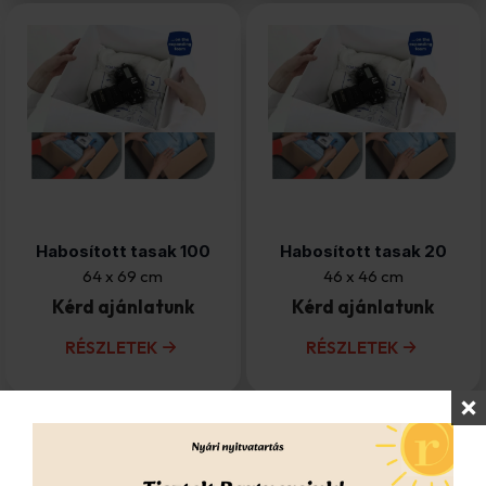
Habosított tasak 100
Habosított tasak 20
64 x 69 cm
46 x 46 cm
Kérd ajánlatunk
Kérd ajánlatunk
RÉSZLETEK
RÉSZLETEK