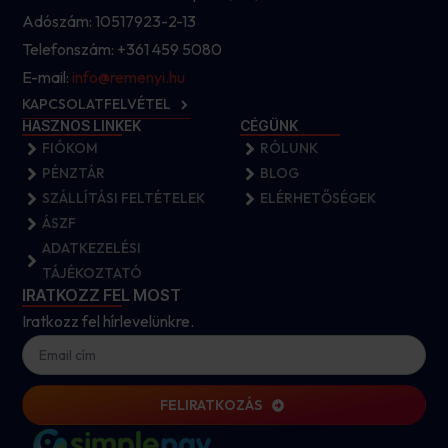
Adószám: 10517923-2-13
Telefonszám: +361 459 5080
E-mail:
info@remenyi.hu
KAPCSOLATFELVÉTEL
HASZNOS LINKEK
CÉGÜNK
FIÓKOM
RÓLUNK
PÉNZTÁR
BLOG
SZÁLLÍTÁSI FELTÉTELEK
ELÉRHETŐSÉGEK
ÁSZF
ADATKEZELÉSI
TÁJÉKOZTATÓ
IRATKOZZ FEL MOST
Iratkozz fel hírlevelünkre.
FELIRATKOZÁS