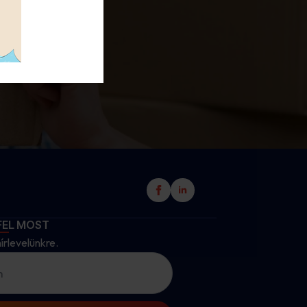
lépj
FEL MOST
hírlevelünkre.