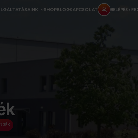
LGÁLTATÁSAINK
SHOP
BLOG
KAPCSOLAT
BELÉPÉS / R
ék
ENGÉK