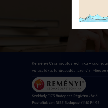
Bár
Reményi Csomagolástechnika - csomago
választéka, tanácsadás, szervíz. Minden
Székhely: 1173 Budapest, Régivám köz 6.
Postafiók cím: 1583 Budapest (148) Pf. 95.