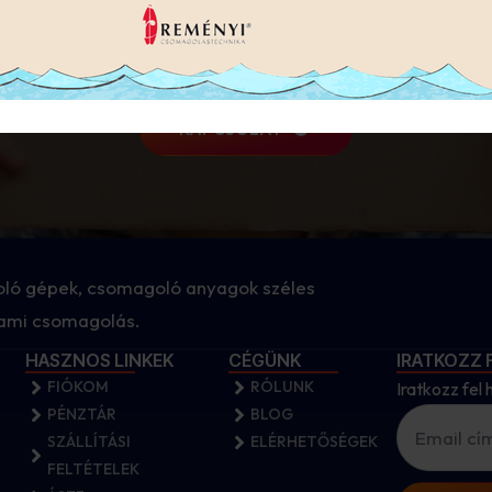
milyen kérdés esetén 
kapcsolatba velünk
KAPCSOLAT
ló gépek, csomagoló anyagok széles
 ami csomagolás.
HASZNOS LINKEK
CÉGÜNK
IRATKOZZ 
FIÓKOM
RÓLUNK
Iratkozz fel 
PÉNZTÁR
BLOG
SZÁLLÍTÁSI
ELÉRHETŐSÉGEK
FELTÉTELEK