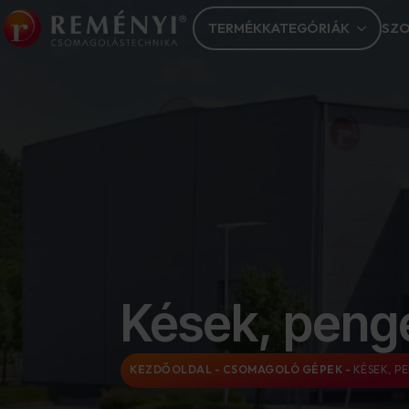
TERMÉKKATEGÓRIÁK
SZO
Kések, peng
KEZDŐOLDAL
-
CSOMAGOLÓ GÉPEK
-
KÉSEK, P