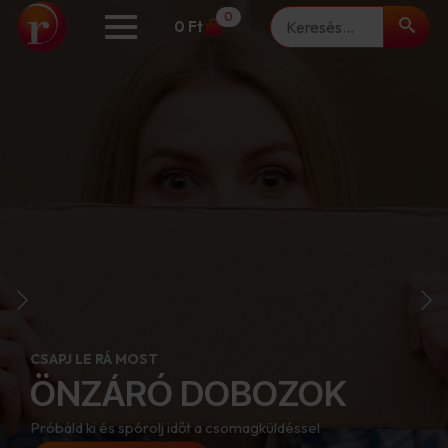
Keresés
0
0
Ft
SOKOLDALÚSÁG ÉS ALKALMAZHATÓSÁG
STANDARD (TFL)
CSAPJ LE RÁ MOST
DOBOZOK
ÖNZÁRÓ DOBOZOK
Nagy teherbírású, jó minőségű. Változtatható magassággal.
Próbáld ki és spórolj időt a csomagküldéssel