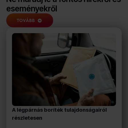
eseményekről
TOVÁBB
A légpárnás boríték tulajdonságairól
részletesen