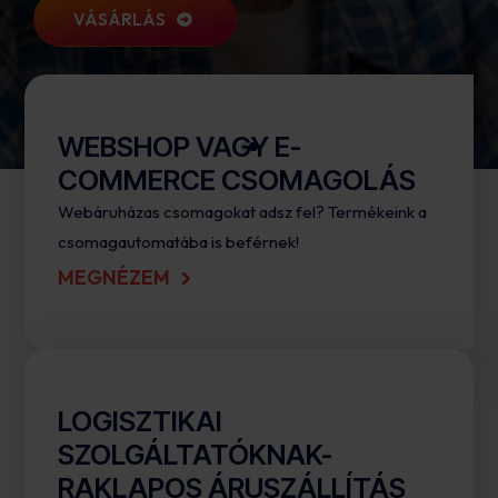
VÁSÁRLÁS
VÁSÁRLÁS
WEBSHOP VAGY E-
COMMERCE CSOMAGOLÁS
Webáruházas csomagokat adsz fel? Termékeink a
csomagautomatába is beférnek!
MEGNÉZEM
LOGISZTIKAI
SZOLGÁLTATÓKNAK-
RAKLAPOS ÁRUSZÁLLÍTÁS