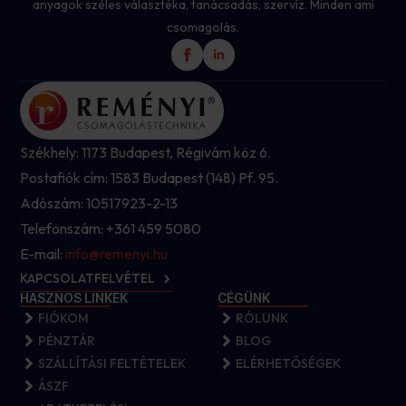
anyagok széles választéka, tanácsadás, szervíz. Minden ami
csomagolás.
Székhely: 1173 Budapest, Régivám köz 6.
Postafiók cím: 1583 Budapest (148) Pf. 95.
Adószám: 10517923-2-13
Telefonszám: +361 459 5080
E-mail:
info@remenyi.hu
KAPCSOLATFELVÉTEL
HASZNOS LINKEK
CÉGÜNK
FIÓKOM
RÓLUNK
PÉNZTÁR
BLOG
SZÁLLÍTÁSI FELTÉTELEK
ELÉRHETŐSÉGEK
ÁSZF