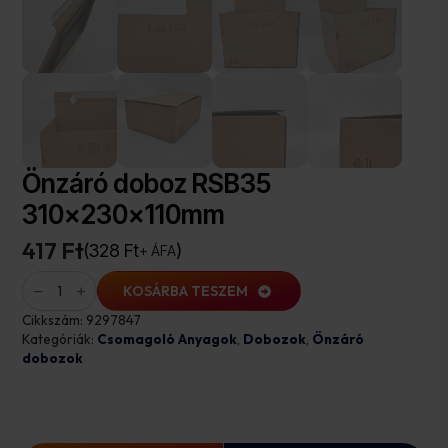
Önzáró doboz RSB35
310×230×110mm
417 Ft
328
Ft
+ ÁFA
Önzáró
doboz
KOSÁRBA TESZEM
RSB35
310×230×110mm
Cikkszám:
9297847
mennyiség
Kategóriák:
Csomagoló Anyagok
,
Dobozok
,
Önzáró
dobozok