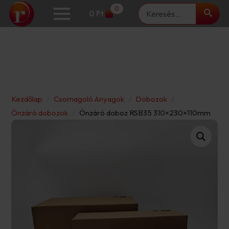
Keresés
0
0
Ft
Kezdőlap
Csomagoló Anyagok
Dobozok
Önzáró dobozok
Önzáró doboz RSB35 310×230×110mm