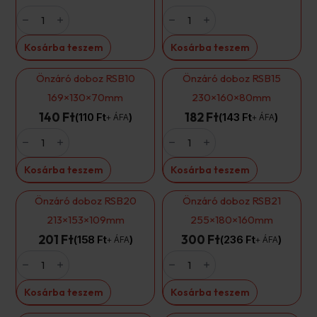
Önzáró
Önzáró
doboz
doboz
RSB15
RSB20
230×160×80mm
213×153×109mm
Kosárba teszem
Kosárba teszem
ECO
ECO
mennyiség
mennyiség
Önzáró doboz RSB10
Önzáró doboz RSB15
169×130×70mm
230×160×80mm
140 Ft
182 Ft
110
Ft
143
Ft
+ ÁFA
+ ÁFA
Önzáró
Önzáró
doboz
doboz
RSB10
RSB15
169×130×70mm
230×160×80mm
Kosárba teszem
Kosárba teszem
mennyiség
mennyiség
Önzáró doboz RSB20
Önzáró doboz RSB21
213×153×109mm
255×180×160mm
201 Ft
300 Ft
158
Ft
236
Ft
+ ÁFA
+ ÁFA
Önzáró
Önzáró
doboz
doboz
RSB20
RSB21
213×153×109mm
255×180×160mm
Kosárba teszem
Kosárba teszem
mennyiség
mennyiség