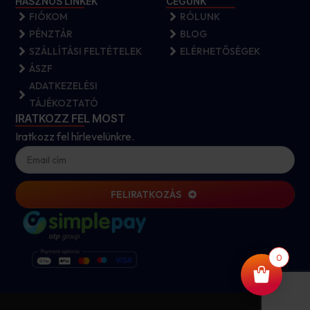
HASZNOS LINKEK
CÉGÜNK
FIÓKOM
RÓLUNK
PÉNZTÁR
BLOG
SZÁLLÍTÁSI FELTÉTELEK
ELÉRHETŐSÉGEK
ÁSZF
ADATKEZELÉSI
TÁJÉKOZTATÓ
IRATKOZZ FEL MOST
Iratkozz fel hírlevelünkre.
FELIRATKOZÁS
0