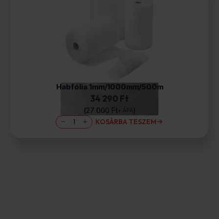
Habfólia 1mm/1000mm/500m
34 290 Ft
27 000
Ft
+ ÁFA
Habfólia
KOSÁRBA TESZEM
1mm/1000mm/500m
mennyiség