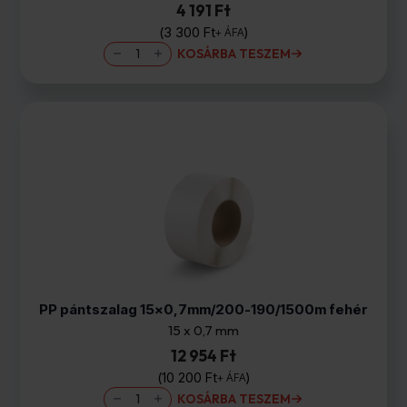
4 191 Ft
3 300
Ft
+ ÁFA
Kézi
KOSÁRBA TESZEM
nyújthatófólia
KÉK
500mm/23my/2,2kg
(0,2kg
cséve)
mennyiség
PP pántszalag 15×0,7mm/200-190/1500m fehér
15 x 0,7 mm
12 954 Ft
10 200
Ft
+ ÁFA
PP
KOSÁRBA TESZEM
pántszalag