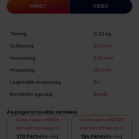
MÉRET
VIDEÓ
Tömeg
0,22 kg
Szélesség
310 mm
Hosszúság
230 mm
Magasság
110 mm
Legkisebb magasság
fix
Rendelési egység
darab
A kategória további termékei
Önzáró doboz RSB15
Önzáró doboz RSB20
230×160×80mm ECO
213×153×109mm ECO
170 Ft
184 Ft
134
Ft
145
Ft
+ ÁFA
+ ÁFA