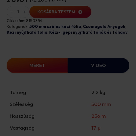
Kézi
nyújthatófólia
KOSÁRBA TESZEM
500mm/17my/256m/2,2kg
(0,2kg
Cikkszám:
8150354
cséve)
Kategóriák:
500 mm széles kézi fólia
,
Csomagoló Anyagok
,
mennyiség
Kézi nyújtható fólia
,
Kézi-, gépi nyújtható fóliák és fóliaöv
MÉRET
VIDEÓ
Tömeg
2,2 kg
Szélesség
500 mm
Hosszúság
256 m
Vastagság
17 µ