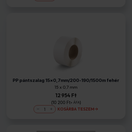
KÉK
500mm/23my/2,2kg
(0,2kg
cséve)
mennyiség
PP pántszalag 15×0,7mm/200-190/1500m fehér
15 x 0,7 mm
12 954 Ft
10 200
Ft
+ ÁFA
PP
KOSÁRBA TESZEM
pántszalag
15×0,7mm/200-
190/1500m
fehér
mennyiség