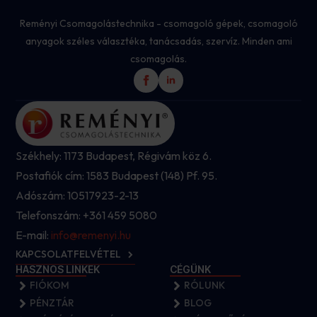
Reményi Csomagolástechnika - csomagoló gépek, csomagoló
anyagok széles választéka, tanácsadás, szervíz. Minden ami
csomagolás.
Székhely: 1173 Budapest, Régivám köz 6.
Postafiók cím: 1583 Budapest (148) Pf. 95.
Adószám: 10517923-2-13
Telefonszám: +361 459 5080
E-mail:
info@remenyi.hu
KAPCSOLATFELVÉTEL
HASZNOS LINKEK
CÉGÜNK
FIÓKOM
RÓLUNK
PÉNZTÁR
BLOG