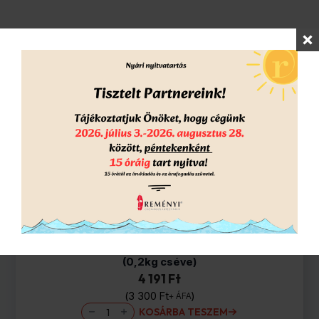
Népszerű termékek
Kézi nyújthatófólia KÉK 500mm/23my/2,2kg
(0,2kg cséve)
4 191 Ft
3 300
Ft
+ ÁFA
Kézi
KOSÁRBA TESZEM
nyújthatófólia