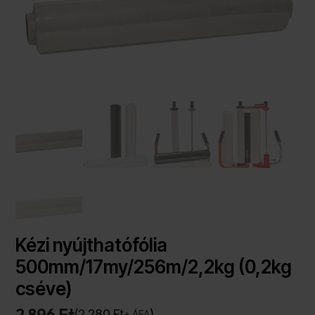
Kézi nyújthatófólia
500mm/17my/256m/2,2kg (0,2kg
cséve)
2 896 Ft
2 280
Ft
+ ÁFA