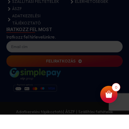
SZÁLLÍTÁSI FELTÉTELEK
ELÉRHETŐSÉGEK
ÁSZF
ADATKEZELÉSI
TÁJÉKOZTATÓ
IRATKOZZ FEL MOST
Iratkozz fel hírlevelünkre.
FELIRATKOZÁS
0
Adatkezelési tájékoztató
|
ÁSZF
|
Szállítási feltételek
Copyright © 2026 Reményi Csomagolástechnika. Minden