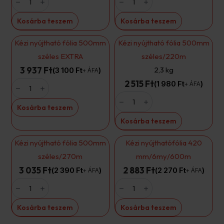
nyújthatófólia
nyújtható
FEKETE
fólia
500mm/23my/132m/1,6kg
500mm
Kosárba teszem
Kosárba teszem
(0,2kg
széles
cséve)
23my/132m/1,6
mennyiség
kg
Kézi nyújtható fólia 500mm
Kézi nyújtható fólia 500mm
(0,2
kg
széles EXTRA
széles/220m
cséve)
mennyiség
3 937 Ft
2,3 kg
3 100
Ft
+ ÁFA
Kézi
2 515 Ft
1 980
Ft
+ ÁFA
nyújtható
Kézi
fólia
nyújtható
500mm
Kosárba teszem
fólia
széles
500mm
EXTRA
Kosárba teszem
széles/220m
mennyiség
mennyiség
Kézi nyújtható fólia 500mm
Kézi nyújthatófólia 420
széles/270m
mm/6my/600m
3 035 Ft
2 883 Ft
2 390
Ft
2 270
Ft
+ ÁFA
+ ÁFA
Kézi
Kézi
nyújtható
nyújthatófólia
fólia
420
500mm
mm/6my/600m
Kosárba teszem
Kosárba teszem
széles/270m
mennyiség
mennyiség