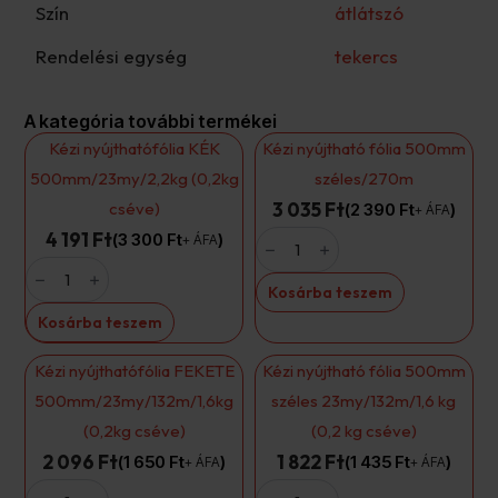
Szín
átlátszó
Rendelési egység
tekercs
A kategória további termékei
Kézi nyújthatófólia KÉK
Kézi nyújtható fólia 500mm
500mm/23my/2,2kg (0,2kg
széles/270m
cséve)
3 035 Ft
2 390
Ft
+ ÁFA
Kézi
4 191 Ft
3 300
Ft
+ ÁFA
nyújtható
Kézi
fólia
nyújthatófólia
500mm
Kosárba teszem
KÉK
széles/270m
500mm/23my/2,2kg
mennyiség
Kosárba teszem
(0,2kg
cséve)
mennyiség
Kézi nyújthatófólia FEKETE
Kézi nyújtható fólia 500mm
500mm/23my/132m/1,6kg
széles 23my/132m/1,6 kg
(0,2kg cséve)
(0,2 kg cséve)
2 096 Ft
1 822 Ft
1 650
Ft
1 435
Ft
+ ÁFA
+ ÁFA
Kézi
Kézi