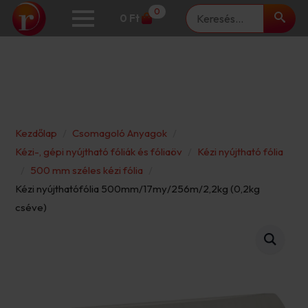
Keresés
0
0
Ft
Kezdőlap
Csomagoló Anyagok
Kézi-, gépi nyújtható fóliák és fóliaöv
Kézi nyújtható fólia
500 mm széles kézi fólia
Kézi nyújthatófólia 500mm/17my/256m/2,2kg (0,2kg
cséve)