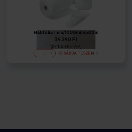
Habfólia 1mm/1000mm/500m
34 290 Ft
27 000
Ft
+ ÁFA
Habfólia
KOSÁRBA TESZEM
1mm/1000mm/500m
mennyiség