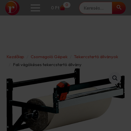
Keresés
0
0
Ft
Kezdőlap
Csomagoló Gépek
Tekercstartó állványok
Fali vágókéses tekercstartó állvány