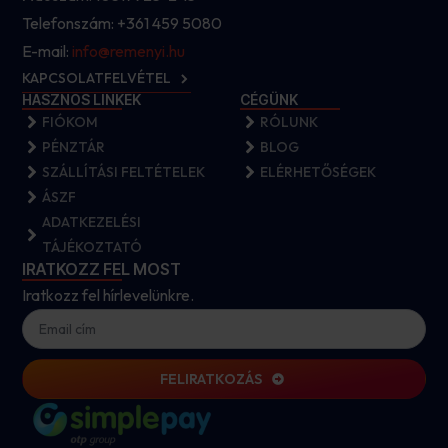
Telefonszám: +361 459 5080
E-mail:
info@remenyi.hu
KAPCSOLATFELVÉTEL
HASZNOS LINKEK
CÉGÜNK
FIÓKOM
RÓLUNK
PÉNZTÁR
BLOG
SZÁLLÍTÁSI FELTÉTELEK
ELÉRHETŐSÉGEK
ÁSZF
ADATKEZELÉSI
TÁJÉKOZTATÓ
IRATKOZZ FEL MOST
Iratkozz fel hírlevelünkre.
FELIRATKOZÁS