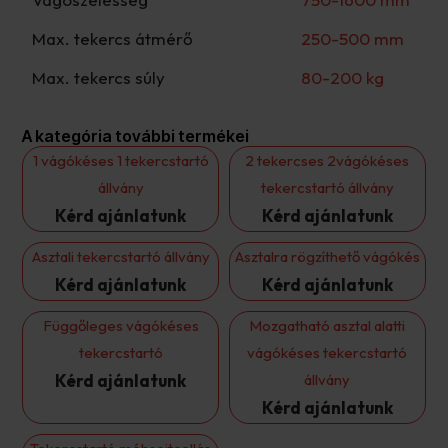
Max. tekercs átmérő
250-500 mm
Max. tekercs súly
80-200 kg
A kategória további termékei
1 vágókéses 1 tekercstartó
2 tekercses 2vágókéses
állvány
tekercstartó állvány
Kérd ajánlatunk
Kérd ajánlatunk
Asztali tekercstartó állvány
Asztalra rögzíthető vágókés
Kérd ajánlatunk
Kérd ajánlatunk
Függőleges vágókéses
Mozgatható asztal alatti
tekercstartó
vágókéses tekercstartó
Kérd ajánlatunk
állvány
Kérd ajánlatunk