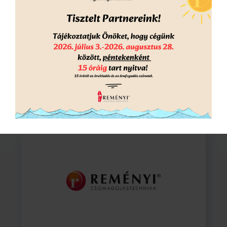
TopSpec pneumatikus dobozzáró tűzőgép
Kérd ajánlatunk
RÉSZLETEK