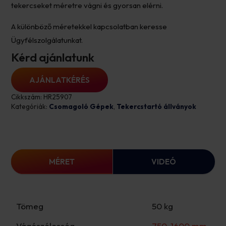
tekercseket méretre vágni és gyorsan elérni.
A különböző méretekkel kapcsolatban keresse
Ügyfélszolgálatunkat.
Kérd ajánlatunk
AJÁNLATKÉRÉS
Cikkszám:
HR25907
Kategóriák:
Csomagoló Gépek
,
Tekercstartó állványok
MÉRET
VIDEÓ
Tömeg
50 kg
Vágószélesség
750-1600 mm