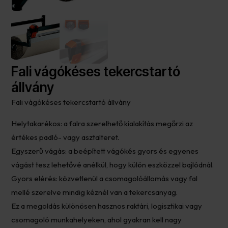
Fali vágókéses tekercstartó
állvány
Fali vágókéses tekercstartó állvány
Helytakarékos: a falra szerelhető kialakítás megőrzi az
értékes padló- vagy asztalteret.
Egyszerű vágás: a beépített vágókés gyors és egyenes
vágást tesz lehetővé anélkül, hogy külön eszközzel bajlódnál.
Gyors elérés: közvetlenül a csomagolóállomás vagy fal
mellé szerelve mindig kéznél van a tekercsanyag.
Ez a megoldás különösen hasznos raktári, logisztikai vagy
csomagoló munkahelyeken, ahol gyakran kell nagy