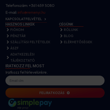
Telefonszám: +361 459 5080
E-mail:
info@remenyi.hu
KAPCSOLATFELVÉTEL
HASZNOS LINKEK
CÉGÜNK
FIÓKOM
RÓLUNK
PÉNZTÁR
BLOG
SZÁLLÍTÁSI FELTÉTELEK
ELÉRHETŐSÉGEK
ÁSZF
ADATKEZELÉSI
TÁJÉKOZTATÓ
IRATKOZZ FEL MOST
Iratkozz fel hírlevelünkre.
FELIRATKOZÁS