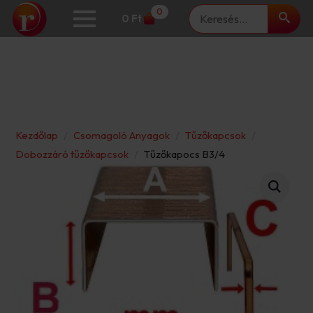
Keresés
0
0
Ft
Kezdőlap
Csomagoló Anyagok
Tűzőkapcsok
Dobozzáró tűzőkapcsok
Tűzőkapocs B3/4