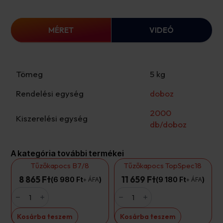
MÉRET
VIDEÓ
Tömeg
5 kg
Rendelési egység
doboz
2000
Kiszerelési egység
db/doboz
A kategória további termékei
Tűzőkapocs B7/8
Tűzőkapocs TopSpec18
8 865 Ft
11 659 Ft
6 980
Ft
9 180
Ft
+ ÁFA
+ ÁFA
Tűzőkapocs
Tűzőkapocs
B7/8
TopSpec18
mennyiség
mennyiség
Kosárba teszem
Kosárba teszem