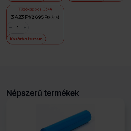
Tüzőkapocs C3/4
3 423 Ft
2 695
Ft
+ ÁFA
Tüzőkapocs
C3/4
mennyiség
Kosárba teszem
Népszerű termékek