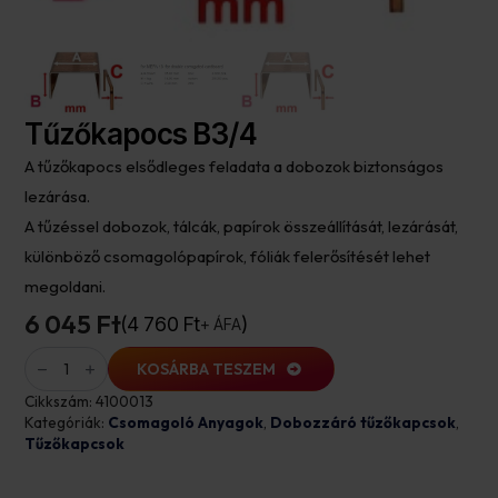
Tűzőkapocs B3/4
A tűzőkapocs elsődleges feladata a dobozok biztonságos
lezárása.
A tűzéssel dobozok, tálcák, papírok összeállítását, lezárását,
különböző csomagolópapírok, fóliák felerősítését lehet
megoldani.
6 045 Ft
4 760
Ft
+ ÁFA
Tűzőkapocs
B3/4
KOSÁRBA TESZEM
mennyiség
Cikkszám:
4100013
Kategóriák:
Csomagoló Anyagok
,
Dobozzáró tűzőkapcsok
,
Tűzőkapcsok