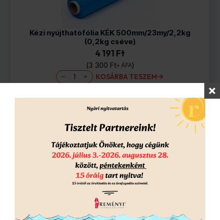
Kézi nyújthatófólia KÉK 500mm/23my/2,2kg
(0,2kg cséve)
4 191 Ft
3 300
Ft
+ ÁFA
Kézi
KOSÁRBA TESZEM
nyújthatófólia
KÉK
500mm/23my/2,2kg
(0,2kg
cséve)
mennyiség
PP pántszalag 15×0,7mm/200-190/1500m fehér