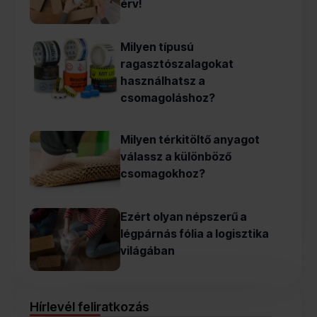
érv!
Milyen típusú
ragasztószalagokat
használhatsz a
csomagoláshoz?
Milyen térkitöltő anyagot
válassz a különböző
csomagokhoz?
Ezért olyan népszerű a
légpárnás fólia a logisztika
világában
Hírlevél feliratkozás