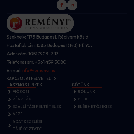
Székhely: 1173 Budapest, Régivám köz 6.
Postafiók cím: 1583 Budapest (148) Pf. 95.
Adószám: 10517923-2-13
Telefonszám: +361 459 5080
E-mail:
info@remenyi.hu
KAPCSOLATFELVÉTEL
HASZNOS LINKEK
CÉGÜNK
FIÓKOM
RÓLUNK
PÉNZTÁR
BLOG
SZÁLLÍTÁSI FELTÉTELEK
ELÉRHETŐSÉGEK
ÁSZF
ADATKEZELÉSI
TÁJÉKOZTATÓ