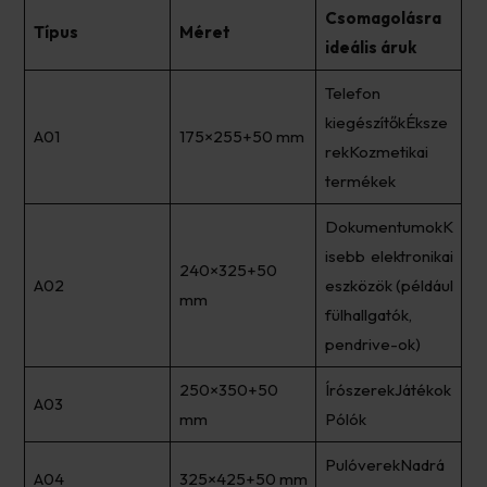
Csomagolásra
Típus
Méret
ideális áruk
Telefon
kiegészítőkÉksze
A01
175×255+50 mm
rekKozmetikai
termékek
DokumentumokK
isebb elektronikai
240×325+50
A02
eszközök (például
mm
fülhallgatók,
pendrive-ok)
250×350+50
ÍrószerekJátékok
A03
mm
Pólók
PulóverekNadrá
A04
325×425+50 mm