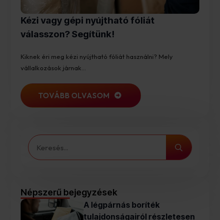
Kézi vagy gépi nyújtható fóliát
válasszon? Segítünk!
Kiknek éri meg kézi nyújtható fóliát használni? Mely
vállalkozások járnak…
TOVÁBB OLVASOM
Search
for:
Népszerű bejegyzések
A légpárnás boríték
tulajdonságairól részletesen