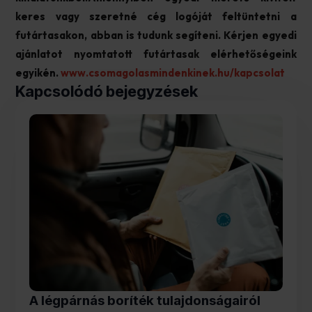
keres vagy szeretné cég logóját feltüntetni a
futártasakon, abban is tudunk segíteni. Kérjen egyedi
ajánlatot nyomtatott futártasak elérhetőségeink
egyikén.
www.csomagolasmindenkinek.hu/kapcsolat
Kapcsolódó bejegyzések
A légpárnás boríték tulajdonságairól