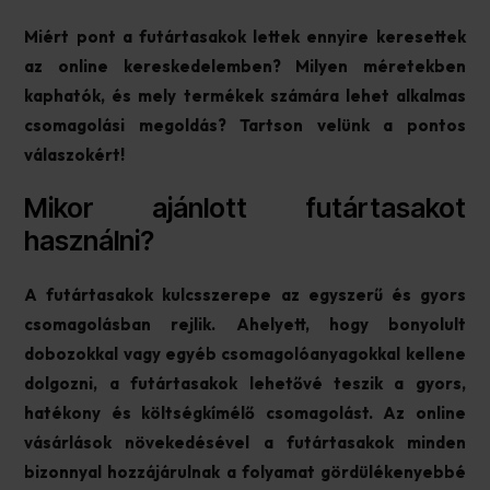
Miért pont a futártasakok lettek ennyire keresettek
az online kereskedelemben? Milyen méretekben
kaphatók, és mely termékek számára lehet alkalmas
csomagolási megoldás? Tartson velünk a pontos
válaszokért!
Mikor ajánlott futártasakot
használni?
A futártasakok kulcsszerepe az egyszerű és gyors
csomagolásban rejlik. Ahelyett, hogy bonyolult
dobozokkal vagy egyéb csomagolóanyagokkal kellene
dolgozni, a futártasakok lehetővé teszik a gyors,
hatékony és költségkímélő csomagolást. Az online
vásárlások növekedésével a futártasakok minden
bizonnyal hozzájárulnak a folyamat gördülékenyebbé