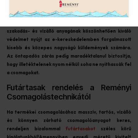
A futártasak egy biztonságos, praktikus és
költséghatékony csomagolóanyag, amely elsősorban
a nem törékeny termékek szállításához ajánlott. Erős,
szakadás- és vízálló anyagának köszönhetően kiváló
védelmet nyújt az e-kereskedelemben forgalmazott
kisebb és közepes nagyságú küldemények számára.
Az öntapadós zárás pedig maradéktalanul biztosítja,
hogy illetéktelenek nyom nélkül soha ne nyithassák fel
a csomagokat.
Futártasak rendelés a Reményi
Csomagolástechnikától
Ha termékei csomagolásához masszív, tartós, vízálló
és könnyen zárható csomagolóanyagot keres,
rendeljen bizalommal
futártasakot
széles körű
kínálatunkból!
Amennyiben egyedi méretű kivitelt