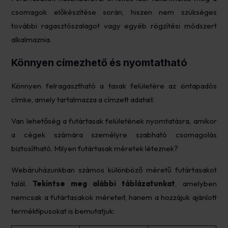
csomagok előkészítése során, hiszen nem szükséges
további ragasztószalagot vagy egyéb rögzítési módszert
alkalmaznia.
Könnyen címezhető és nyomtatható
Könnyen felragasztható a tasak felületére az öntapadós
címke, amely tartalmazza a címzett adatait.
Van lehetőség a futártasak felületének nyomtatásra, amikor
a cégek számára személyre szabható csomagolás
biztosítható. Milyen futártasak méretek léteznek?
Webáruházunkban számos különböző méretű futártasakot
talál.
Tekintse meg alábbi táblázatunkat
, amelyben
nemcsak a futártasakok méreteit, hanem a hozzájuk ajánlott
terméktípusokat is bemutatjuk: