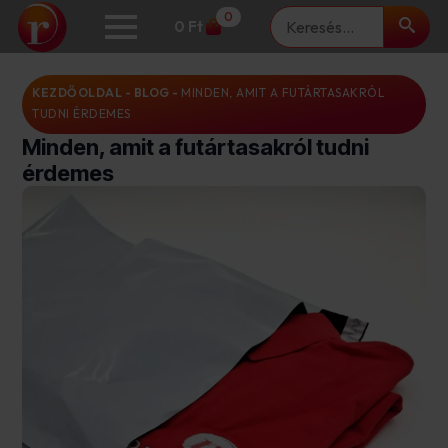
Keresés
0
0
Ft
KEZDŐOLDAL
-
BLOG
-
MINDEN, AMIT A FUTÁRTASAKRÓL
TUDNI ÉRDEMES
Minden, amit a futártasakról tudni
érdemes