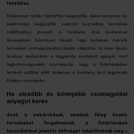
tételéhez.
Elsősorban ruhák, háztartási kiegészítők, dokumentumok és
elektronikai kiegészítők, valamint kozmetikai termékek
szállításához javasolt. A törékeny áruk kivételével
lényegében bármilyen kisebb vagy közepes méretű
termékek csomagolásához ideális választás. Az ilyen típusú
árukhoz elsősorban a légpárnás borítékot ajánljuk, mint
legbiztonságosabb csomagolás. Vagy a futártasakban
történő szállítás előtt, érdemes a törékeny árut légpárnás
fóliába csomagolni.
Ha olcsóbb és könnyebb csomagolási
anyagot keres
Azok a webáruházak, amelyek főleg kisebb
termékeket forgalmaznak, a futártasakok
használatával jelentős költséget takaríthatnak meg
a