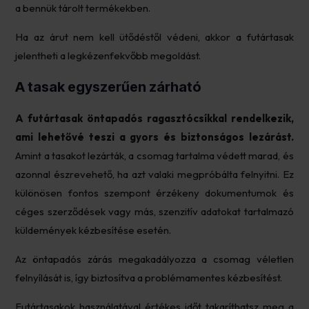
a bennük tárolt termékekben.
Ha az árut nem kell ütődéstől védeni, akkor a futártasak
jelentheti a legkézenfekvőbb megoldást.
A tasak egyszerűen zárható
A futártasak öntapadós ragasztócsíkkal rendelkezik,
ami lehetővé teszi a gyors és biztonságos lezárást.
Amint a tasakot lezárták, a csomag tartalma védett marad, és
azonnal észrevehető, ha azt valaki megpróbálta felnyitni. Ez
különösen fontos szempont érzékeny dokumentumok és
céges szerződések vagy más, szenzitív adatokat tartalmazó
küldemények kézbesítése esetén.
Az öntapadós zárás megakadályozza a csomag véletlen
felnyílását is, így biztosítva a problémamentes kézbesítést.
Futártasakok használatával értékes időt takaríthatsz meg a