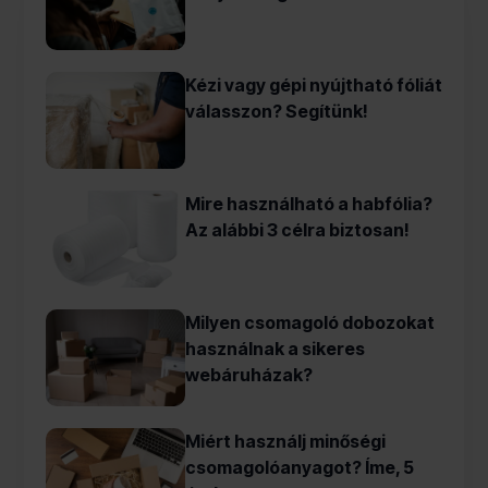
Kézi vagy gépi nyújtható fóliát
válasszon? Segítünk!
Mire használható a habfólia?
Az alábbi 3 célra biztosan!
Milyen csomagoló dobozokat
használnak a sikeres
webáruházak?
Miért használj minőségi
csomagolóanyagot? Íme, 5