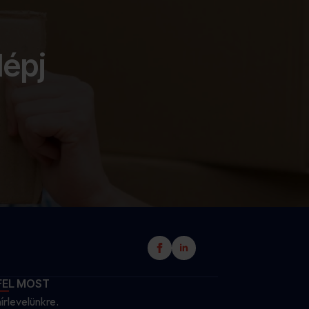
lépj
FEL MOST
hírlevelünkre.