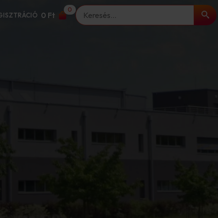
0
Keresés
0
Ft
EGISZTRÁCIÓ