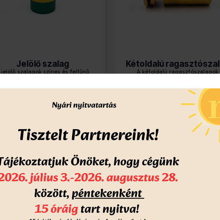
Jelölő szalag
Kétoldalú ragasztósza
 jelölő szalagok színes és feltűnő
A kétoldalú ragasztószalagok
oldást nyújtanak, ha csomagokat
praktikus megoldást nyújtana
vagy...
különféle rögzít...
1 980
Ft
-tól
640
Ft
-tól