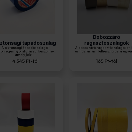
Dobozzáró
iztonsági tapadószalag
ragasztószalagok
A biztonsági tapadószalagok
A dobozzáró ragasztószalagokat i
lönleges nyomtatással készülnek,
és háztartási felhasználásra egya
amely jelzi,...
...
4 345
Ft
-tól
165
Ft
-tól