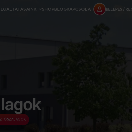
LGÁLTATÁSAINK
SHOP
BLOG
KAPCSOLAT
BELÉPÉS / R
lagok
ZTÓSZALAGOK