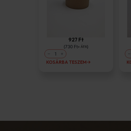
Barna (kreppelt) papír
ragasztószalag
927 Ft
730
Ft
+ ÁFA
Barna
Ho
(kreppelt)
me
papír
rú
KOSÁRBA TESZEM
K
ragasztószalag
me
mennyiség