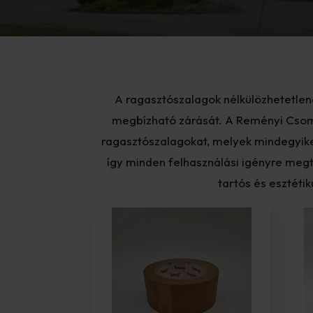
A ragasztószalagok nélkülözhetetle
megbízható zárását. A Reményi Csoma
ragasztószalagokat, melyek mindegyike
így minden felhasználási igényre megt
tartós és esztéti