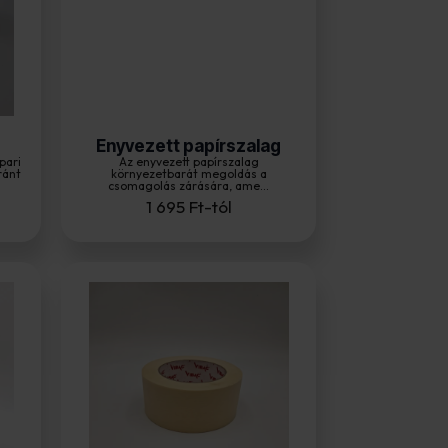
Enyvezett papírszalag
pari
Az enyvezett papírszalag
ránt
környezetbarát megoldás a
csomagolás zárására, ame...
1 695
Ft
-tól