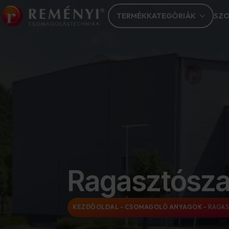
TERMÉKKATEGÓRIÁK
SZO
Ragasztósza
KEZDŐOLDAL
-
CSOMAGOLÓ ANYAGOK
-
RAGAS