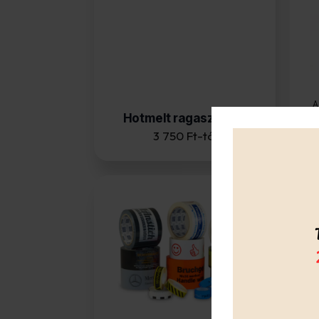
A
meg
Hotmelt ragasztórúd
3 750
Ft
-tól