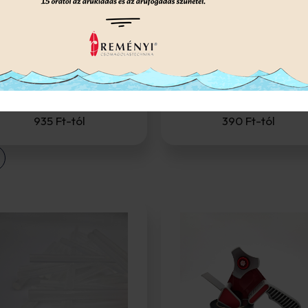
Tasakzáró
P szálerősített szalag
ragasztószalagok
PP szálerősített ragasztószalagok
A tasakzáró ragasztószalagok gy
extrém erősségükről és
és egyszerű megoldást kínálna
szakítószilárdsá...
különféle...
935
Ft
-tól
390
Ft
-tól