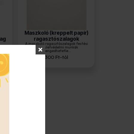
Maszkoló (kreppelt papír)
lag
ragasztószalagok
A maszkoló ragasztószalagok festési
k
és felületvédelmi munkák
elengedhetetle...
300
Ft
-tól