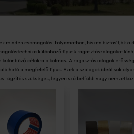
nek minden csomagolási folyamatban, hiszen biztosítják a
golástechnika különböző típusú ragasztószalagokat kínál,
 különböző célokra alkalmas. A ragasztószalagok erőssége
alálható a megfelelő típus. Ezek a szalagok ideálisak olya
kus rögzítés szükséges, legyen szó belföldi vagy nemzetközi