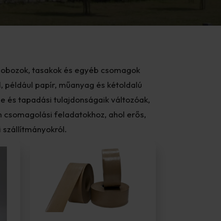
 dobozok, tasakok és egyéb csomagok
 például papír, műanyag és kétoldalú
 és tapadási tulajdonságaik változóak,
n csomagolási feladatokhoz, ahol erős,
 szállítmányokról.