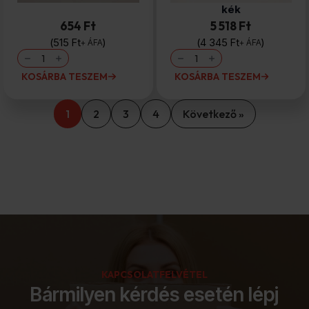
kék
654 Ft
5 518 Ft
515
Ft
4 345
Ft
+ ÁFA
+ ÁFA
Tapadószalag
Tapadószalag
9mm/66m
50mm/50m
kék
Biztonsági
KOSÁRBA TESZEM
KOSÁRBA TESZEM
mennyiség
kék
mennyiség
1
2
3
4
Következő »
KAPCSOLATFELVÉTEL
Bármilyen kérdés esetén lépj