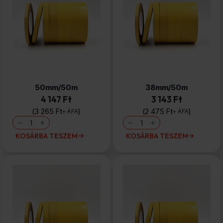
Kétoldalas
Kétoldalas
tapadószalag
tapadószalag
50mm/50m
38mm/50m
4 147 Ft
3 143 Ft
3 265
Ft
2 475
Ft
+ ÁFA
+ ÁFA
Kétoldalas
Kétoldalas
tapadószalag
tapadószalag
50mm/50m
38mm/50m
KOSÁRBA TESZEM
KOSÁRBA TESZEM
mennyiség
mennyiség