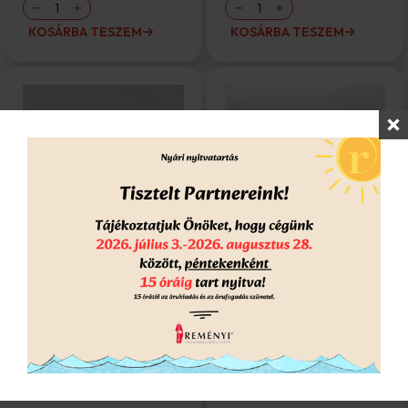
Jelölőszalag
Jelölőszalag
50mm/33m
50mm/33m
fehér
piros
KOSÁRBA TESZEM
KOSÁRBA TESZEM
mennyiség
mennyiség
Jelölőszalag
Jelölőszalag
50mm/33m piros-
50mm/33m sárga
fehér
2 819 Ft
2 515 Ft
2 220
Ft
1 980
Ft
+ ÁFA
+ ÁFA
Jelölőszalag
Jelölőszalag
50mm/33m
50mm/33m
piros-
sárga
KOSÁRBA TESZEM
KOSÁRBA TESZEM
fehér
mennyiség