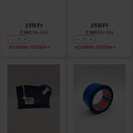
Jelölőszalag
Jelölőszalag
50mm/33m zöld
50mm/33m sötétkék
2 515 Ft
2 515 Ft
1 980
Ft
1 980
Ft
+ ÁFA
+ ÁFA
Jelölőszalag
Jelölőszalag
50mm/33m
50mm/33m
zöld
sötétkék
KOSÁRBA TESZEM
KOSÁRBA TESZEM
mennyiség
mennyiség
Tapadószalag
Tapadószalag
9mm/66m kék
50mm/50m Biztonsági