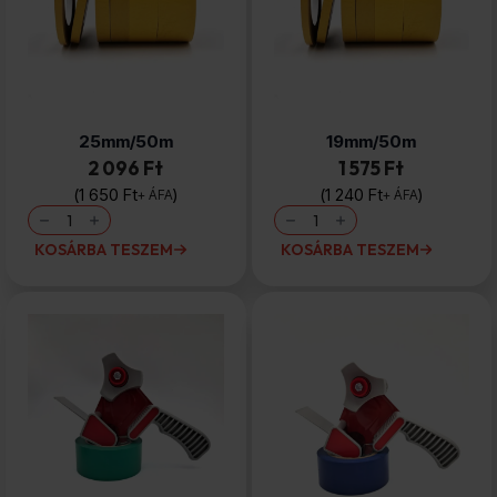
Kétoldalas
Kétoldalas
tapadószalag
tapadószalag
25mm/50m
19mm/50m
2 096 Ft
1 575 Ft
1 650
Ft
1 240
Ft
+ ÁFA
+ ÁFA
Kétoldalas
Kétoldalas
tapadószalag
tapadószalag
25mm/50m
19mm/50m
KOSÁRBA TESZEM
KOSÁRBA TESZEM
mennyiség
mennyiség