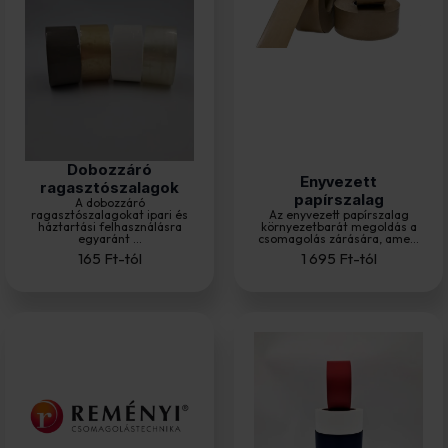
Dobozzáró
Enyvezett
ragasztószalagok
papírszalag
A dobozzáró
ragasztószalagokat ipari és
Az enyvezett papírszalag
háztartási felhasználásra
környezetbarát megoldás a
egyaránt ...
csomagolás zárására, ame...
165
Ft
-tól
1 695
Ft
-tól