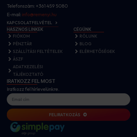
Telefonszám: +361 459 5080
E-mail:
info@remenyi.hu
KAPCSOLATFELVÉTEL
HASZNOS LINKEK
CÉGÜNK
FIÓKOM
RÓLUNK
PÉNZTÁR
BLOG
SZÁLLÍTÁSI FELTÉTELEK
ELÉRHETŐSÉGEK
ÁSZF
ADATKEZELÉSI
TÁJÉKOZTATÓ
IRATKOZZ FEL MOST
Iratkozz fel hírlevelünkre.
FELIRATKOZÁS