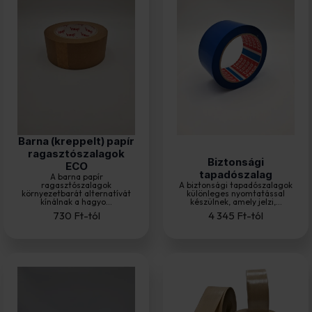
Barna (kreppelt) papír
ragasztószalagok
Biztonsági
ECO
tapadószalag
A barna papír
ragasztószalagok
A biztonsági tapadószalagok
környezetbarát alternatívát
különleges nyomtatással
kínálnak a hagyo...
készülnek, amely jelzi,...
730
Ft
-tól
4 345
Ft
-tól