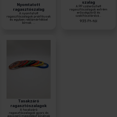
szalag
Nyomtatott
A PP szálerősített
ragasztószalag
ragasztószalagok extrém
erősségükről és
A nyomtatott
szakítószilárdsá...
ragasztószalagok praktikusak
és egyben reklámértékkel
935
Ft
-tól
bírnak. ...
Tasakzáró
ragasztószalagok
A tasakzáró
ragasztószalagok gyors és
egyszerű megoldást kínálnak