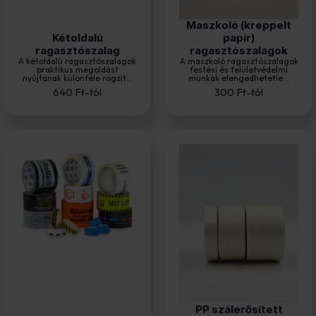
Maszkoló (kreppelt
Kétoldalú
papír)
ragasztószalag
ragasztószalagok
A kétoldalú ragasztószalagok
A maszkoló ragasztószalagok
praktikus megoldást
festési és felületvédelmi
nyújtanak különféle rögzít...
munkák elengedhetetle...
640
Ft
-tól
300
Ft
-tól
PP szálerősített