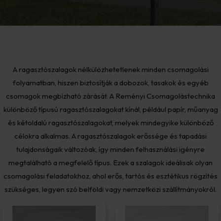
A ragasztószalagok nélkülözhetetlenek minden csomagolási
folyamatban, hiszen biztosítják a dobozok, tasakok és egyéb
csomagok megbízható zárását. A Reményi Csomagolástechnika
különböző típusú ragasztószalagokat kínál, például papír, műanyag
és kétoldalú ragasztószalagokat, melyek mindegyike különböző
célokra alkalmas. A ragasztószalagok erőssége és tapadási
tulajdonságaik változóak, így minden felhasználási igényre
megtalálható a megfelelő típus. Ezek a szalagok ideálisak olyan
csomagolási feladatokhoz, ahol erős, tartós és esztétikus rögzítés
szükséges, legyen szó belföldi vagy nemzetközi szállítmányokról.