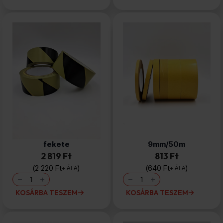
mennyiség
Jelölőszalag
Kétoldalas
50mm/33m sárga-
tapadószalag
fekete
9mm/50m
2 819 Ft
813 Ft
2 220
Ft
640
Ft
+ ÁFA
+ ÁFA
Jelölőszalag
Kétoldalas
50mm/33m
tapadószalag
sárga-
9mm/50m
KOSÁRBA TESZEM
KOSÁRBA TESZEM
fekete
mennyiség
mennyiség