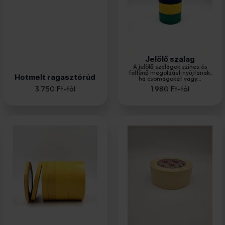
Jelölő szalag
A jelölő szalagok színes és
feltűnő megoldást nyújtanak,
Hotmelt ragasztórúd
ha csomagokat vagy...
3 750
Ft
-tól
1 980
Ft
-tól