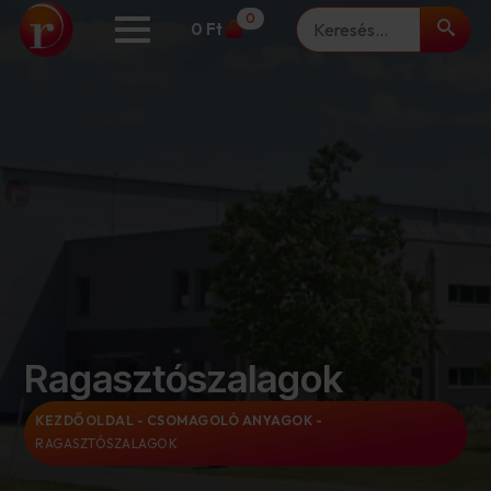
Keresés
0
0
Ft
Ragasztószalagok
KEZDŐOLDAL
-
CSOMAGOLÓ ANYAGOK
-
RAGASZTÓSZALAGOK